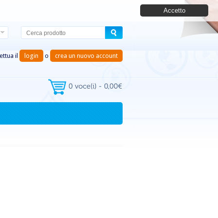
Accetto
ettua il
login
o
crea un nuovo account