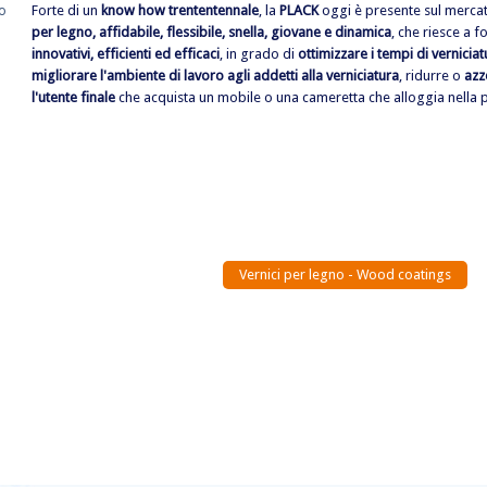
Forte di un
know how trententennale
, la
PLACK
oggi è presente sul merc
per legno, affidabile, flessibile, snella, giovane e dinamica
, che riesce a f
innovativi, efficienti ed efficaci
, in grado di
ottimizzare i tempi di verniciat
migliorare l'ambiente di lavoro agli addetti alla verniciatura
, ridurre o
azz
l'utente finale
che acquista un mobile o una cameretta che alloggia nella 
Vernici per legno - Wood coatings