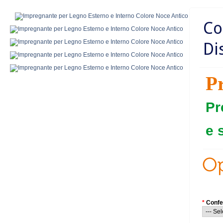
Co
Di
P
Pr
e 
*
Confe