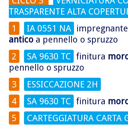
CICLO 3
VERNICIATURA C
TRASPARENTE ALTA COPERTU
1
IA 0551 NA
impregnant
antico
a pennello o spruzzo
2
SA 9630 TC
finitura
mord
pennello o spruzzo
3
ESSICCAZIONE 2H
4
SA 9630 TC
finitura
mord
5
CARTEGGIATURA CARTA 