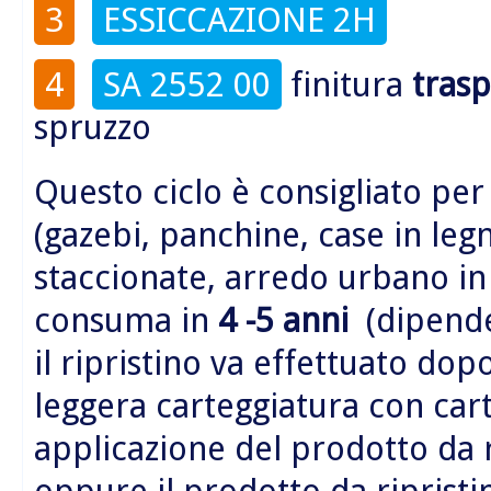
3
ESSICCAZIONE 2H
4
SA 2552 00
finitura
tras
spruzzo
Questo ciclo è consigliato per
(gazebi, panchine, case in legn
staccionate, arredo urbano i
consuma in
4 -5 anni
(dipende 
il ripristino va effettuato do
leggera carteggiatura con car
applicazione del prodotto da 
oppure il prodotto da riprist