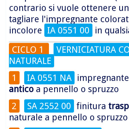
contrario si vuole ottenere un
tagliare l'impregnante colora
incolore
IA 0551 00
in qualsi
CICLO 1
VERNICIATURA C
NATURALE
1
IA 0551 NA
impregnant
antico
a pennello o spruzzo
2
SA 2552 00
finitura
tras
naturale a pennello o spruzzo