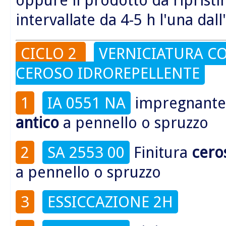
intervallate da 4-5 h l'una dall
CICLO 2
VERNICIATURA C
CEROSO IDROREPELLENTE
1
IA 0551 NA
impregnant
antico
a pennello o spruzzo
2
SA 2553 00
Finitura
cero
a pennello o spruzzo
3
ESSICCAZIONE 2H