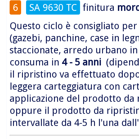
6
SA 9630 TC
finitura
mord
Questo ciclo è consigliato per
(gazebi, panchine, case in legn
staccionate, arredo urbano i
consuma in
4 - 5 anni
(dipende
il ripristino va effettuato do
leggera carteggiatura con car
applicazione del prodotto da 
oppure il prodotto da riprist
intervallate da 4-5 h l'una dall