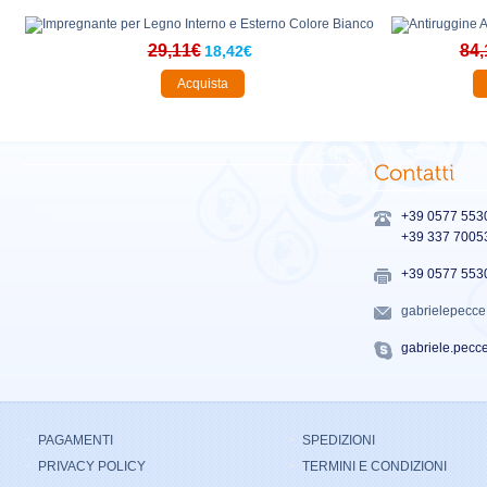
29,11€
84,
18,42€
Acquista
+39 0577 553
+39 337 7005
+39 0577 553
gabrielepecc
gabriele.pecc
PAGAMENTI
SPEDIZIONI
PRIVACY POLICY
TERMINI E CONDIZIONI