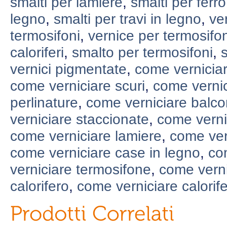
smalti per lamiere
,
smalti per ferro
legno
,
smalti per travi in legno
,
ve
termosifoni
,
vernice per termosifo
caloriferi
,
smalto per termosifoni
,
vernici pigmentate
,
come verniciar
come verniciare scuri
,
come vernic
perlinature
,
come verniciare balco
verniciare staccionate
,
come verni
come verniciare lamiere
,
come ver
come verniciare case in legno
,
com
verniciare termosifone
,
come verni
calorifero
,
come verniciare calorife