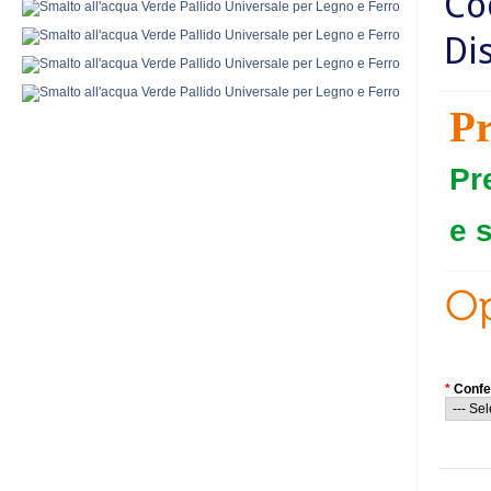
Co
Di
P
Pr
e 
*
Confe