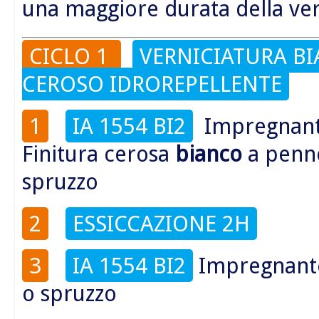
una maggiore durata della ve
CICLO 1
VERNICIATURA B
CEROSO IDROREPELLENTE
1
IA 1554 BI2
Impregnan
Finitura cerosa
bianco
a penne
spruzzo
2
ESSICCAZIONE 2H
3
IA 1554 BI2
Impregnante
o spruzzo