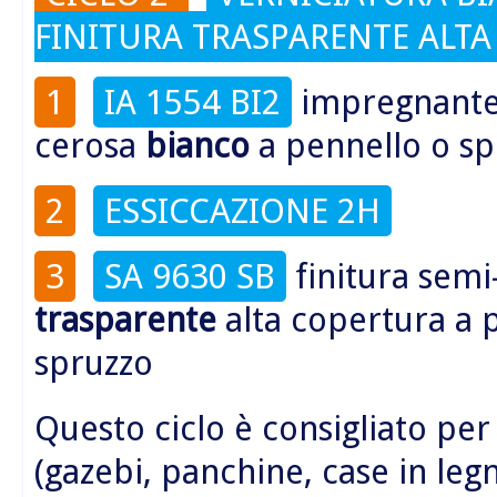
FINITURA TRASPARENTE ALT
1
IA 1554 BI2
impregnante 
cerosa
bianco
a pennello o sp
2
ESSICCAZIONE 2H
3
SA 9630 SB
finitura semi
trasparente
alta copertura a 
spruzzo
Questo ciclo è consigliato per
(gazebi, panchine, case in legn