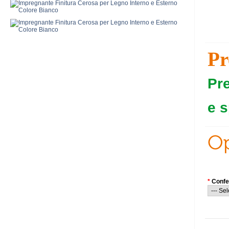
Pr
Pr
e s
*
Confe