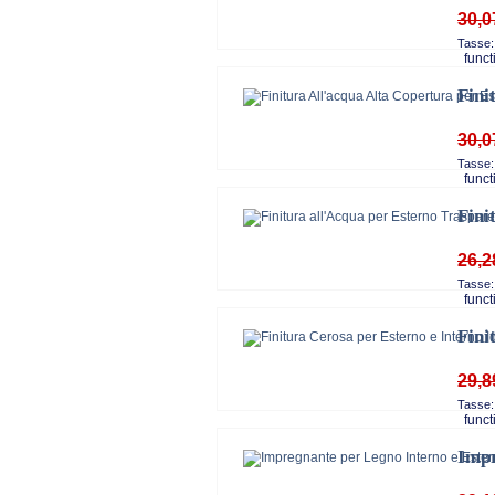
30,0
Tasse:
functi
Fini
30,0
Tasse:
functi
Fini
26,2
Tasse:
functi
Fini
29,8
Tasse:
functi
Impr