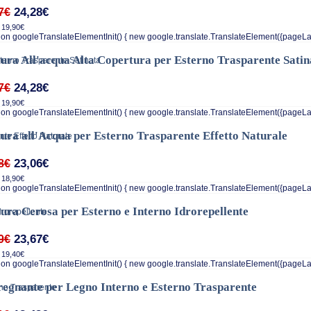
24,28€
7€
 19,90€
on googleTranslateElementInit() { new google.translate.TranslateElement({pageLa
tura All'acqua Alta Copertura per Esterno Trasparente Satin
24,28€
7€
 19,90€
on googleTranslateElementInit() { new google.translate.TranslateElement({pageLa
tura all'Acqua per Esterno Trasparente Effetto Naturale
23,06€
8€
 18,90€
on googleTranslateElementInit() { new google.translate.TranslateElement({pageLa
tura Cerosa per Esterno e Interno Idrorepellente
23,67€
9€
 19,40€
on googleTranslateElementInit() { new google.translate.TranslateElement({pageLa
egnante per Legno Interno e Esterno Trasparente