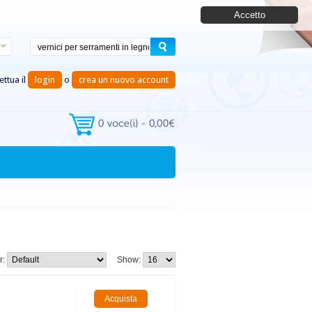
Accetto
ettua il
login
o
crea un nuovo account
r:
Show: