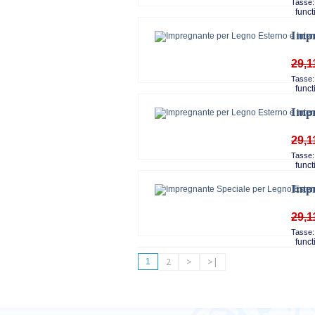
Tasse:
functi
Impr
29,1
Tasse:
functi
Impr
29,1
Tasse:
functi
Impr
29,1
Tasse:
functi
1
2
>
>|