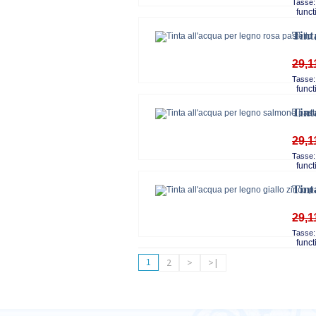
Tasse:
functi
Tint
29,1
Tasse:
functi
Tint
29,1
Tasse:
functi
Tint
29,1
Tasse:
functi
1
2
>
>|