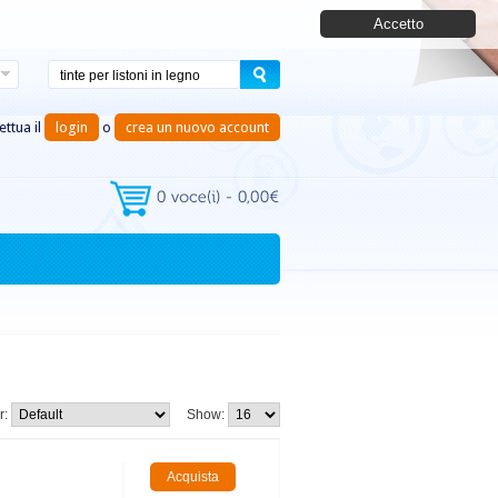
Accetto
ettua il
login
o
crea un nuovo account
r:
Show: