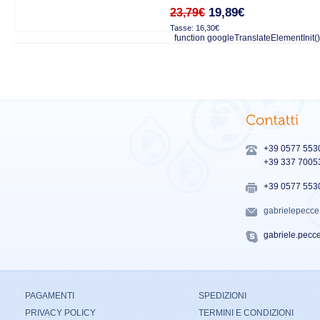
19,89€
23,79€
Tasse: 16,30€
function googleTranslateElementInit()
+39 0577 553
+39 337 7005
+39 0577 553
gabrielepecc
gabriele.pecc
PAGAMENTI
SPEDIZIONI
PRIVACY POLICY
TERMINI E CONDIZIONI