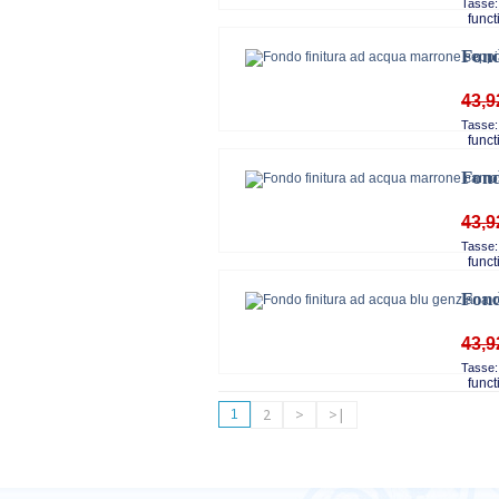
Tasse:
functi
Fond
43,9
Tasse:
functi
Fond
43,9
Tasse:
functi
Fond
43,9
Tasse:
functi
1
2
>
>|