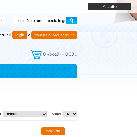
Accetto
ettua il
login
o
crea un nuovo account
r:
Show: