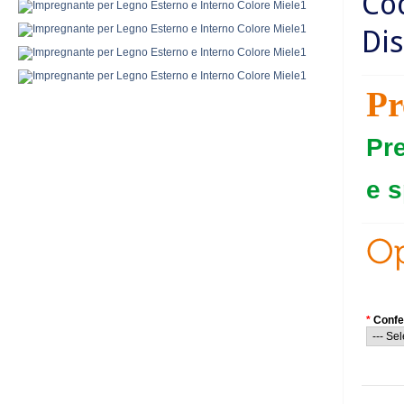
Co
Dis
Pr
Pr
e s
*
Confe