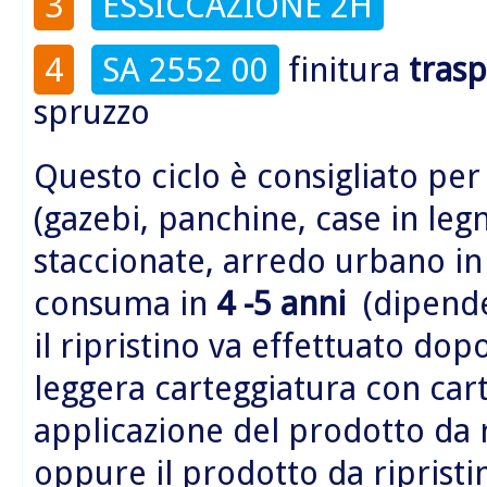
3
ESSICCAZIONE 2H
4
SA 2552 00
finitura
tras
spruzzo
Questo ciclo è consigliato per
(gazebi, panchine, case in legn
staccionate, arredo urbano i
consuma in
4 -5 anni
(dipende 
il ripristino va effettuato do
leggera carteggiatura con car
applicazione del prodotto da 
oppure il prodotto da riprist