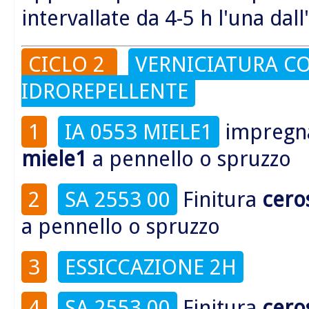
intervallate da 4-5 h l'una dall
CICLO 2
VERNICIATURA CO
IDROREPELLENTE
1
IA 0553 MIELE1
impregn
miele1
a pennello o spruzzo
2
SA 2553 00
Finitura
cero
a pennello o spruzzo
3
ESSICCAZIONE 2H
4
SA 2553 00
Finitura
cero