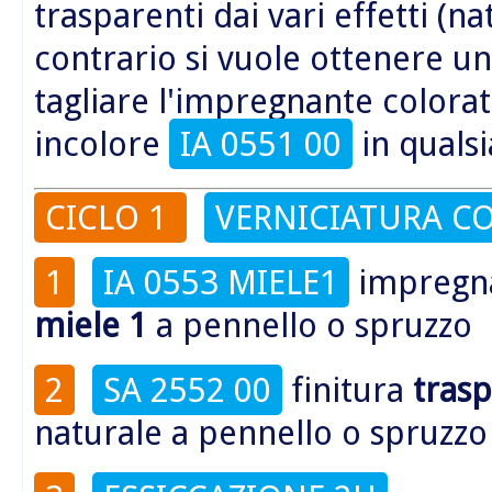
trasparenti dai vari effetti (na
contrario si vuole ottenere un
tagliare l'impregnante colora
incolore
IA 0551 00
in qualsi
CICLO 1
VERNICIATURA CO
1
IA 0553 MIELE1
impregn
miele 1
a pennello o spruzzo
2
SA 2552 00
finitura
tras
naturale a pennello o spruzzo