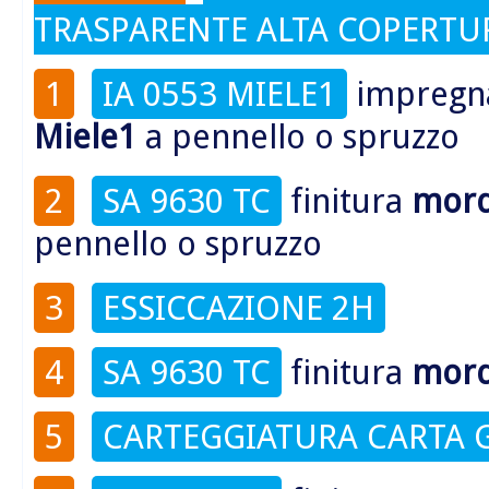
TRASPARENTE ALTA COPERTU
1
IA 0553 MIELE1
impregn
Miele1
a pennello o spruzzo
2
SA 9630 TC
finitura
mord
pennello o spruzzo
3
ESSICCAZIONE 2H
4
SA 9630 TC
finitura
mord
5
CARTEGGIATURA CARTA 