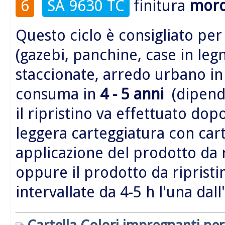
6
SA 9630 TC
finitura
mord
Questo ciclo è consigliato per
(gazebi, panchine, case in legn
staccionate, arredo urbano i
consuma in
4 - 5 anni
(dipende
il ripristino va effettuato do
leggera carteggiatura con car
applicazione del prodotto da 
oppure il prodotto da riprist
intervallate da 4-5 h l'una dall