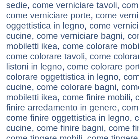
sedie
,
come verniciare tavoli
,
come
come verniciare porte
,
come verni
oggettistica in legno
,
come vernici
cucine
,
come verniciare bagni
,
co
mobiletti ikea
,
come colorare mobil
come colorare tavoli
,
come colora
listoni in legno
,
come colorare por
colorare oggettistica in legno
,
com
cucine
,
come colorare bagni
,
come
mobiletti ikea
,
come finire mobili
,
finire arredamento in genere
,
come
come finire oggettistica in legno
,
c
cucine
,
come finire bagni
,
come fin
come tingere mobili
,
come tingere