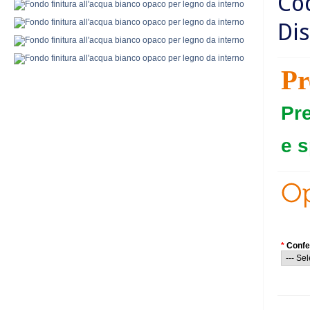
Co
Dis
Pr
Pr
e s
*
Confe