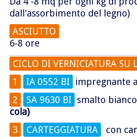
Da 4 -8 mq per ogni kg di pr
dall'assorbimento del legno)
ASCIUTTO
6-8 ore
CICLO DI VERNICIATURA SU 
1
IA 0552 BI
impregnante al
2
SA 9630 BI
smalto bianco 
cola)
3
CARTEGGIATURA
con car