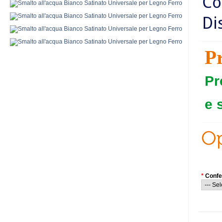
Co
Di
P
Pr
e 
*
Confe