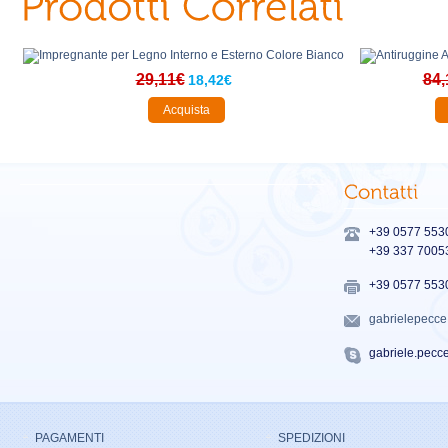
29,11€
84,
18,42€
Acquista
+39 0577 553
+39 337 7005
+39 0577 553
gabrielepecc
gabriele.pecc
PAGAMENTI
SPEDIZIONI