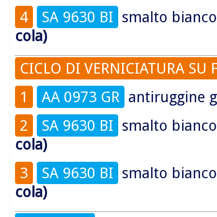
4
SA 9630 BI
smalto bianco 
cola)
CICLO DI VERNICIATURA SU 
1
AA 0973 GR
antiruggine g
2
SA 9630 BI
smalto bianco 
cola)
3
SA 9630 BI
smalto bianco
cola)