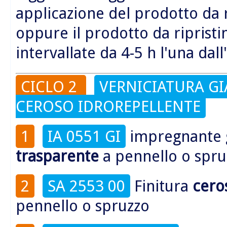
applicazione del prodotto da 
oppure il prodotto da riprist
intervallate da 4-5 h l'una dall
CICLO 2
VERNICIATURA GI
CEROSO IDROREPELLENTE
1
IA 0551 GI
impregnante
trasparente
a pennello o spru
2
SA 2553 00
Finitura
cero
pennello o spruzzo