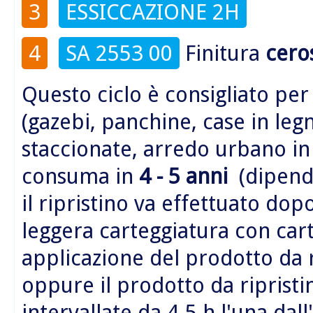
3
ESSICCAZIONE 2H
4
SA 2553 00
Finitura
cero
Questo ciclo è consigliato per
(gazebi, panchine, case in legn
staccionate, arredo urbano i
consuma in
4 - 5 anni
(dipende
il ripristino va effettuato do
leggera carteggiatura con car
applicazione del prodotto da 
oppure il prodotto da riprist
intervallate da 4-5 h l'una dall