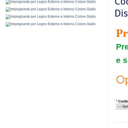
Co
Dis
Pr
Pr
e s
*
Confe