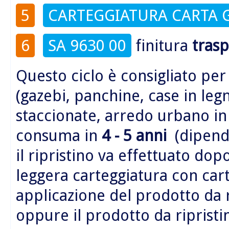
5
CARTEGGIATURA CARTA 
6
SA 9630 00
finitura
tras
Questo ciclo è consigliato per
(gazebi, panchine, case in legn
staccionate, arredo urbano i
consuma in
4 - 5 anni
(dipende
il ripristino va effettuato do
leggera carteggiatura con car
applicazione del prodotto da 
oppure il prodotto da riprist