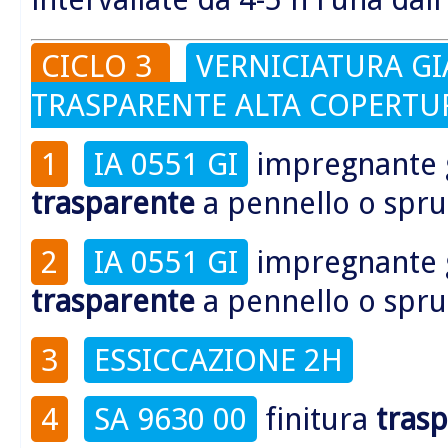
CICLO 3
VERNICIATURA GI
TRASPARENTE ALTA COPERTU
1
IA 0551 GI
impregnante
trasparente
a pennello o spru
2
IA 0551 GI
impregnante
trasparente
a pennello o spru
3
ESSICCAZIONE 2H
4
SA 9630 00
finitura
tras