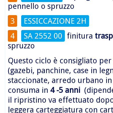
pennello o spruzzo
3
ESSICCAZIONE 2H
4
SA 2552 00
finitura
tras
spruzzo
Questo ciclo è consigliato per
(gazebi, panchine, case in legn
staccionate, arredo urbano i
consuma in
4 -5 anni
(dipende 
il ripristino va effettuato do
leggera carteggiatura con car