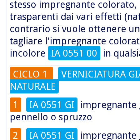
stesso impregnante colorato, e
trasparenti dai vari effetti (na
contrario si vuole ottenere un
tagliare l'impregnante colora
incolore
IA 0551 00
in qualsi
CICLO 1
VERNICIATURA GI
NATURALE
1
IA 0551 GI
impregnante
pennello o spruzzo
2
IA 0551 GI
impregnante