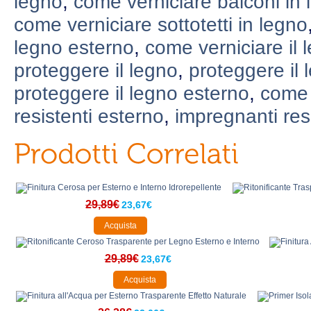
legno
,
come verniciare balconi in 
come verniciare sottotetti in legno
legno esterno
,
come verniciare il 
proteggere il legno
,
proteggere il 
proteggere il legno esterno
,
come 
resistenti esterno
,
impregnanti res
29,89€
23,67€
Acquista
29,89€
23,67€
Acquista