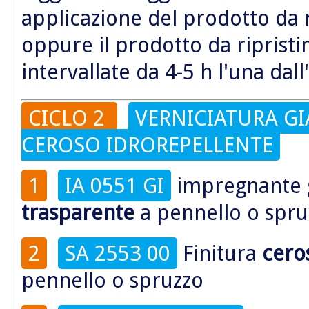
applicazione del prodotto da 
oppure il prodotto da riprist
intervallate da 4-5 h l'una dall
CICLO 2
VERNICIATURA GI
CEROSO IDROREPELLENTE
1
IA 0551 GI
impregnante
trasparente
a pennello o spru
2
SA 2553 00
Finitura
cero
pennello o spruzzo