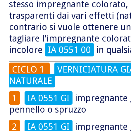
stesso impregnante colorato, e
trasparenti dai vari effetti (na
contrario si vuole ottenere un
tagliare l'impregnante colora
incolore
IA 0551 00
in qualsi
CICLO 1
VERNICIATURA GI
NATURALE
1
IA 0551 GI
impregnante
pennello o spruzzo
2
IA 0551 GI
impregnante