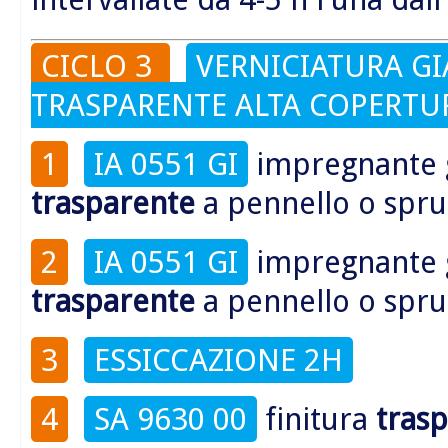
CICLO 3
VERNICIATURA GI
TRASPARENTE ALTA COPERTU
1
IA 0551 GI
impregnante
trasparente
a pennello o spru
2
IA 0551 GI
impregnante
trasparente
a pennello o spru
3
ESSICCAZIONE 2H
4
SA 9630 00
finitura
tras