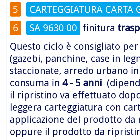
5
CARTEGGIATURA CARTA 
6
SA 9630 00
finitura
tras
Questo ciclo è consigliato per
(gazebi, panchine, case in legn
staccionate, arredo urbano i
consuma in
4 - 5 anni
(dipende
il ripristino va effettuato do
leggera carteggiatura con car
applicazione del prodotto da 
oppure il prodotto da riprist