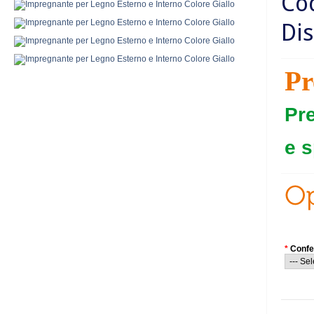
Co
Dis
Pr
Pr
e s
*
Confe