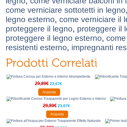
legno
,
come verniciare balconi in 
come verniciare sottotetti in legno
legno esterno
,
come verniciare il 
proteggere il legno
,
proteggere il 
proteggere il legno esterno
,
come 
resistenti esterno
,
impregnanti res
29,89€
23,67€
Acquista
29,89€
23,67€
Acquista