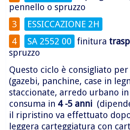
pennello o spruzzo
3
ESSICCAZIONE 2H
4
SA 2552 00
finitura
tras
spruzzo
Questo ciclo è consigliato per
(gazebi, panchine, case in legn
staccionate, arredo urbano i
consuma in
4 -5 anni
(dipende 
il ripristino va effettuato do
leggera carteggiatura con car