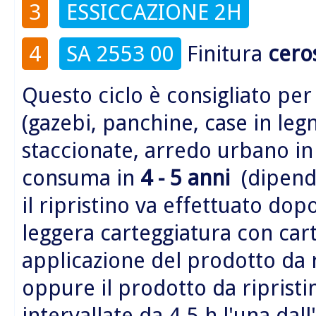
3
ESSICCAZIONE 2H
4
SA 2553 00
Finitura
cero
Questo ciclo è consigliato per
(gazebi, panchine, case in legn
staccionate, arredo urbano i
consuma in
4 - 5 anni
(dipende
il ripristino va effettuato do
leggera carteggiatura con car
applicazione del prodotto da 
oppure il prodotto da riprist
intervallate da 4-5 h l'una dall