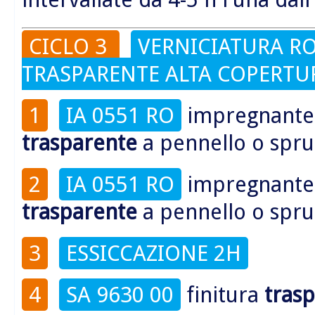
CICLO 3
VERNICIATURA R
TRASPARENTE ALTA COPERTU
1
IA 0551 RO
impregnant
trasparente
a pennello o spru
2
IA 0551 RO
impregnant
trasparente
a pennello o spru
3
ESSICCAZIONE 2H
4
SA 9630 00
finitura
tras