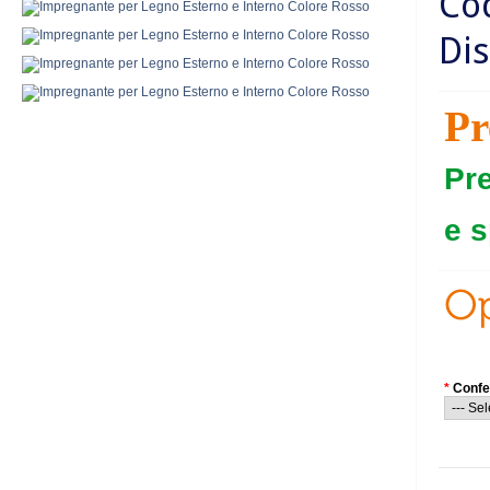
Co
Dis
Pr
Pr
e s
*
Confe