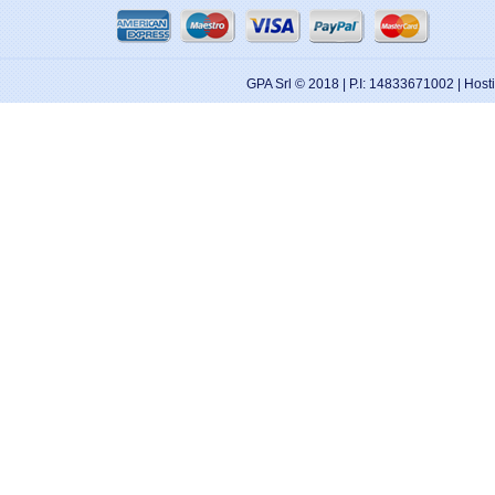
GPA Srl © 2018 | P.I: 14833671002 | Hos