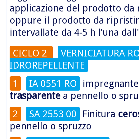
applicazione del prodotto da 
oppure il prodotto da riprist
intervallate da 4-5 h l'una dall
CICLO 2
VERNICIATURA R
IDROREPELLENTE
1
IA 0551 RO
impregnant
trasparente
a pennello o spru
2
SA 2553 00
Finitura
cero
pennello o spruzzo