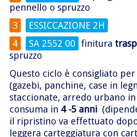
pennello o spruzzo
3
ESSICCAZIONE 2H
4
SA 2552 00
finitura
tras
spruzzo
Questo ciclo è consigliato per
(gazebi, panchine, case in legn
staccionate, arredo urbano i
consuma in
4 -5 anni
(dipende 
il ripristino va effettuato do
leggera carteggiatura con car