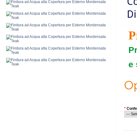
Co
Di
P
P
e 
*
Confe