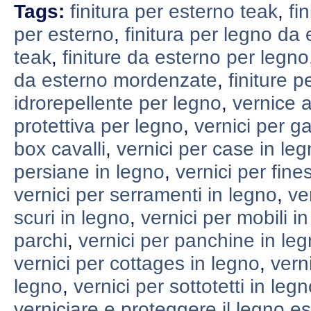
Tags:
finitura per esterno teak
,
fi
per esterno
,
finitura per legno da
teak
,
finiture da esterno per legno
da esterno mordenzate
,
finiture 
idrorepellente per legno
,
vernice a
protettiva per legno
,
vernici per g
box cavalli
,
vernici per case in le
persiane in legno
,
vernici per fine
vernici per serramenti in legno
,
ve
scuri in legno
,
vernici per mobili i
parchi
,
vernici per panchine in le
vernici per cottages in legno
,
vern
legno
,
vernici per sottotetti in leg
verniciare e proteggere il legno e